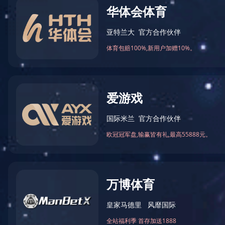
安全无线网络建设方案
智能化机房建设及动环监测
分支组网及移动办公
智能化组网解决方案
新闻资讯

新闻资讯
进一步了解

千亿官网
行业新闻
工程案例
