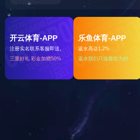
工程案例
进一步了解

国内案例
国外案例
关于我们

关于我们
进一步了解

公司简介
千亿官网
荣誉资质
发展历程