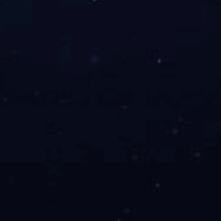
网及移动办公
智能化组网解决方案