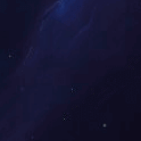
在线留言
ONLINE MESSAGE