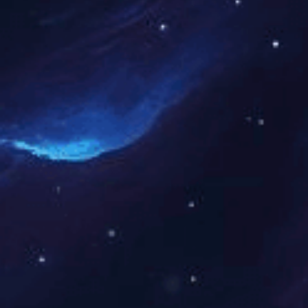
留言应用名称：