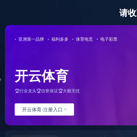
千亿官网
千亿官网_千亿(中国)一站式服务官网
解决方案

解决方案
进一步了解

弱电系统建设及智能化系统
信息安全整体解决方案
安全云解决方案