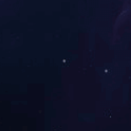
客户留言
描述：
*
留言内容：
姓名：
性别：
男
女
手机：
电话：
传真：
邮箱：
*
验证码：