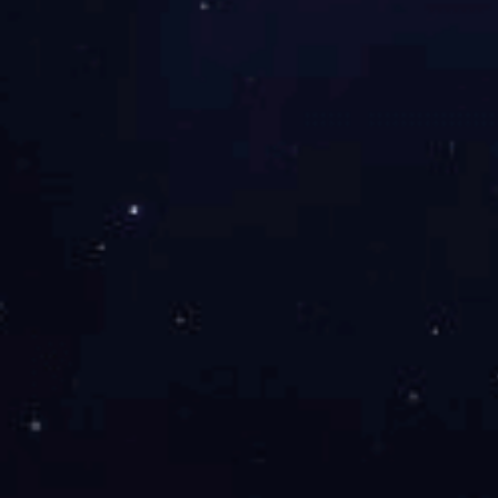
地址：
邮编：
提交
千亿官网_千亿(中国)一站式服务官网
解决方案
弱电系统建设及智能化系统
信息安全整体解决方案
安全云解决
新闻资讯
千亿官网
行业新闻
工程案例
国内案例
国外案例
关于我们
公司简介
千亿官网
荣誉资质
发展历程
合作品牌
联系我们
千亿官网_千亿(中国)一站式服务官网
服务热线：
020-87566596