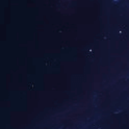

千亿官网_千亿(中国)一站式服务官网
服务热线：
020-87566596
地址：
广州市萝岗区科学城科学大道绿地中央广场E栋2716室