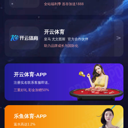
合作品牌
联系我们
020-87566596
解决方案
您现在的位置：
千亿官网_千亿(中国)一站式服务官网
/
关于BOSS
/
分支组网及移动办公
解决方案
全部分类
