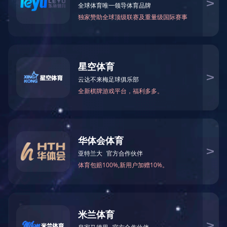
安全无线网络建设方案
智能化机房建设及动环监测
分支组网及移动办公
智能化组网解决方案
新闻资讯

新闻资讯
进一步了解

千亿官网
行业新闻
工程案例
