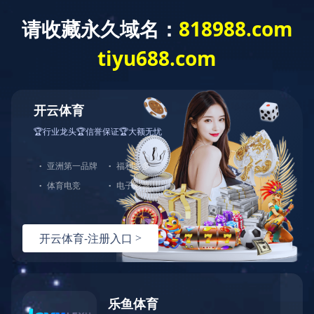
千亿官网
千亿官网_千亿(中国)一站式服务官网
解决方案

解决方案
进一步了解

弱电系统建设及智能化系统
信息安全整体解决方案
安全云解决方案