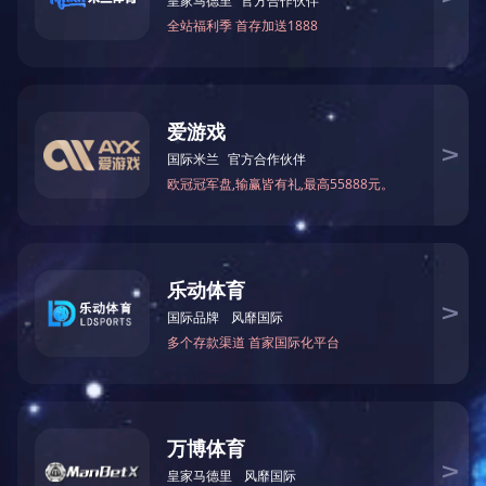
工程案例
进一步了解

国内案例
国外案例
关于我们

关于我们
进一步了解

公司简介
千亿官网
荣誉资质
发展历程