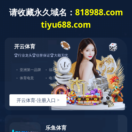
千亿官网
千亿官网_千亿(中国)一站式服务官网
解决方案

解决方案
进一步了解

弱电系统建设及智能化系统
信息安全整体解决方案
安全云解决方案