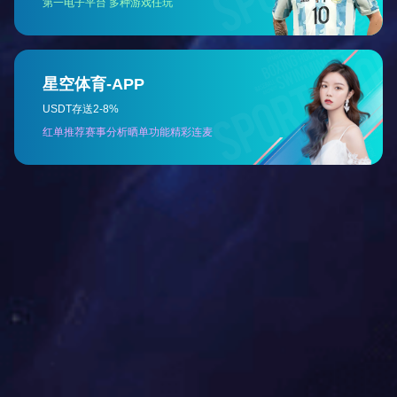
云计算安全全景
下一代防火墙构建云管理平面与业务平面、虚拟机与宿主机、
不同安全级别的等保业务区、不同用户的虚拟网络以及虚拟机
微隔 离五个层面的网络隔离。基于下一代防火墙、应用交
付、上网行为管理等构建边界立体防御体系，VPN网关构建
安全接入平台，堡 垒机、日志审计保障云管理平台运维安
全。
智能联动
构建从云内到云外，从
安全设备到安全服务的
多层次联动机制。在云