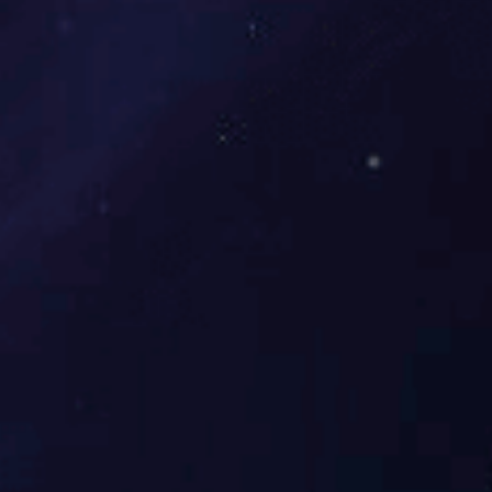
内，构建 安全资源池管
理平台与虚拟安全组件
之间的联动机制，发挥
一体化优势。在云 外，
构建安全资源池与态势
感知平台之间的“云-网-
端”联动体系，从而真正
的实现安全闭环。
快速响应
结合安全设备之间、安
全设备和安全人工服务
之间的智能联动，可 构