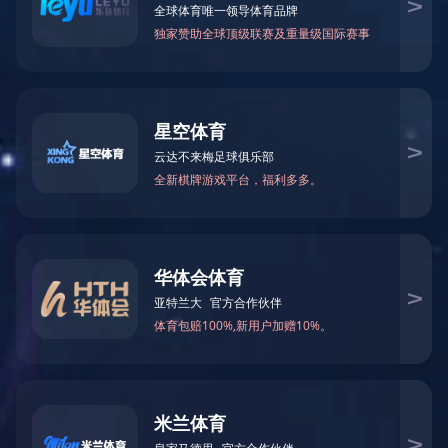
安全无线网络建设方案
智能化机房建设及动环监测
分支组网及移动办公
智能化组网解决方案
新闻资讯

新闻资讯
进一步了解

千亿官网
行业新闻
工程案例
