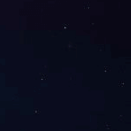
可 达 97%。
机房 制冷效率高。
、 EC 风机、电子膨胀阀，能效比 更高。
网及移动办公
智能化组网解决方案