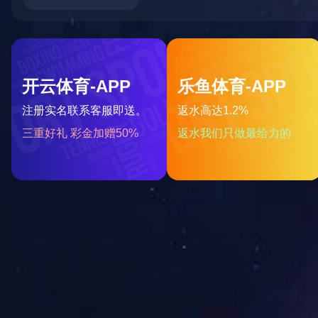
工程案例
进一步了解

国内案例
国外案例
关于我们

关于我们
进一步了解

公司简介
千亿官网
荣誉资质
发展历程