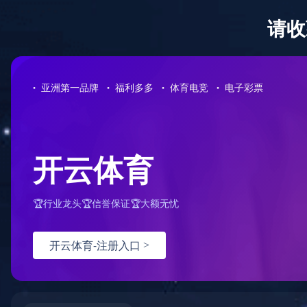
千亿官网
千亿官网_千亿(中国)一站式服务官网
解决方案

解决方案
进一步了解

弱电系统建设及智能化系统
信息安全整体解决方案
安全云解决方案