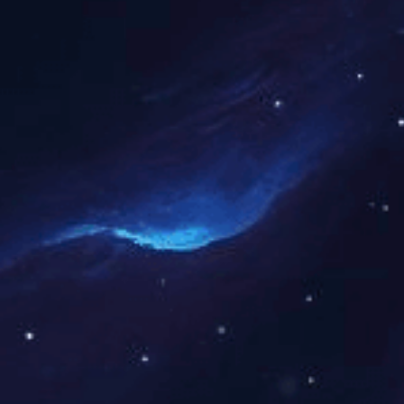

智能化机房建设及动环监测
分类：
解决方案
发布时间：
2022-07-29 15:50:11
访问量：
0
概要:
概要:
详情
模块化数据中心同一平台上研发的机柜子系统、 供配电子系统
数据中心基础设施为 IT 设备提供承载、供电、 制冷等功能
子系统产品类型丰富，供配电、制冷、机柜等 子系统可以根据